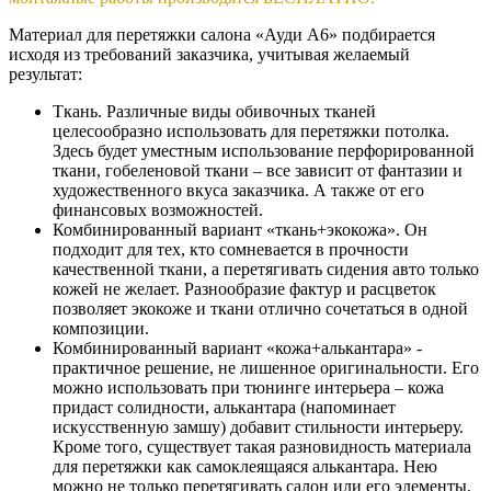
Материал для перетяжки салона «Ауди А6» подбирается
исходя из требований заказчика, учитывая желаемый
результат:
Ткань. Различные виды обивочных тканей
целесообразно использовать для перетяжки потолка.
Здесь будет уместным использование перфорированной
ткани, гобеленовой ткани – все зависит от фантазии и
художественного вкуса заказчика. А также от его
финансовых возможностей.
Комбинированный вариант «ткань+экокожа». Он
подходит для тех, кто сомневается в прочности
качественной ткани, а перетягивать сидения авто только
кожей не желает. Разнообразие фактур и расцветок
позволяет экокоже и ткани отлично сочетаться в одной
композиции.
Комбинированный вариант «кожа+алькантара» -
практичное решение, не лишенное оригинальности. Его
можно использовать при тюнинге интерьера – кожа
придаст солидности, алькантара (напоминает
искусственную замшу) добавит стильности интерьеру.
Кроме того, существует такая разновидность материала
для перетяжки как самоклеящаяся алькантара. Нею
можно не только перетягивать салон или его элементы,