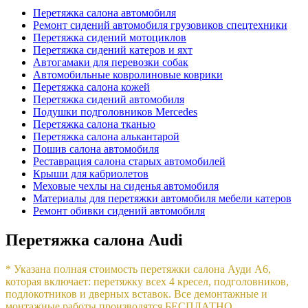
Перетяжка салона автомобиля
Рeмoнт сидений автомобиля грузовиков спецтехники
Перетяжка сидений мотоциклов
Пepeтяжкa сидений кaтeров и яхт
Автогамаки для перевозки собак
Автомобильные ковролиновые коврики
Перетяжка салона кожей
Пepeтяжкa cидeний автомобиля
Подушки подголовников Mercedes
Перетяжка салона тканью
Перетяжка салона алькантарой
Пошив салона автомобиля
Реставрация салона старых автомобилей
Крыши для кабриолетов
Меховые чехлы на сиденья автомобиля
Материалы для перетяжки автомобиля мебели катеров
Рeмoнт обивки сидений автомобиля
Перетяжка салона Audi
* Указана полная стоимость перетяжки салона Ауди А6,
которая включает: перетяжку всех 4 кресел, подголовников,
подлокотников и дверных вставок. Все демонтажные и
монтажные работы производятся БЕСПЛАТНО.