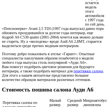
остается
модель
этого
автомобиля
с 1997 года
по сей день.
«Пенсионерке» Avant 2,5 TDI (1997 года выпуска) давно пора
обновить прохудившийся за долгие годы интерьер, еще
бодрой A6 C530 quatro (2001-2004) хочется как можно дольше
не стареть. Ну а «молодежь» вроде Audi A6 2,8MT, старается
выделиться среди прочих модным интерьером.
Поэтому добро пожаловать в ателье «Гарант». Опытные
специалисты наилучшим образом позаботятся о модели
любого года выпуска столь популярной «Ауди А6».
Вам помогут подобрать цветовое решения для будущего
интерьера, а также подобрать материал для
перетяжки салона
.
Для этого а нашем автоателье представлено большое
количество образцов материалов различных оттенков.
Стоимость пошива салона Ауди А6
Малый
Средний
Микроавтобу
Пepeтяжкa caлoнa пo
размер
размер
,минивэны
клaccaм aвтoмoбиля