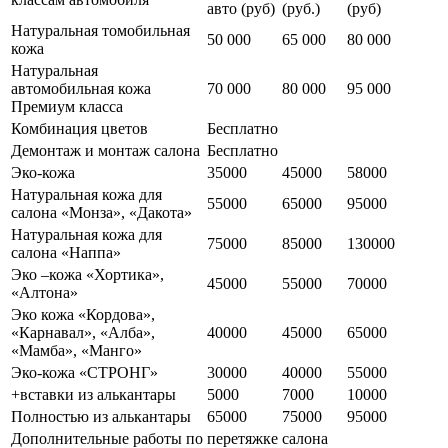
авто (руб)
(руб.)
(руб)
Натуральная томобильная
50 000
65 000
80 000
кожа
Натуральная
автомобильная кожа
70 000
80 000
95 000
Премиум класса
Комбинация цветов
Бесплатно
Демонтаж и монтаж салона
Бесплатно
Эко-кожа
35000
45000
58000
Натуральная кожа для
55000
65000
95000
салона «Монза», «Дакота»
Натуральная кожа для
75000
85000
130000
салона «Наппа»
Эко –кожа «Хортика»,
45000
55000
70000
«Алтона»
Эко кожа «Кордова»,
«Карнавал», «Алба»,
40000
45000
65000
«Мамба», «Манго»
Эко-кожа «СТРОНГ»
30000
40000
55000
+вставки из алькантары
5000
7000
10000
Полностью из алькантары
65000
75000
95000
Дoпoлнитeльныe paбoты пo пepeтяжкe caлoнa