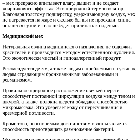
– мех прекрасно впитывает влагу, дышит и не создает
«парникового эффекта». Это природный термоизолятор.
Благодаря толстому подшерстку, удерживающему воздух, мех
не нагревается на жаре и сколько бы вы не проехали, спина
останется сухой и тело не будет прилипать к сиденью.
Медицинский мех
Натуральная овчина медицинского назначения, не содержит
красителей и производится методом естественного дубления.
Это экологически чистый и гипоаллергенный продукт.
Рекомендуется детям, а также людям с проблемами в суставах,
людям страдающим бронхиальными заболеваниями и
ревматизмом.
Правильное природное расположение овечьей шерсти
способствует постоянной циркуляции воздуха между телом и
шкурой, а также волокна шерсти обладают способностью
микромассажа. Это уберегает кожу от пересушивания и
чрезмерной потливости.
Кроме того, неоспоримым достоинством овчины является
способность предотвращать размножение бактерий.
Мы снимаем мерки индивидуально с каждого автомобиля.