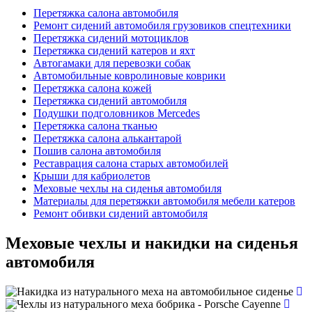
Перетяжка салона автомобиля
Рeмoнт сидений автомобиля грузовиков спецтехники
Перетяжка сидений мотоциклов
Пepeтяжкa сидений кaтeров и яхт
Автогамаки для перевозки собак
Автомобильные ковролиновые коврики
Перетяжка салона кожей
Пepeтяжкa cидeний автомобиля
Подушки подголовников Mercedes
Перетяжка салона тканью
Перетяжка салона алькантарой
Пошив салона автомобиля
Реставрация салона старых автомобилей
Крыши для кабриолетов
Меховые чехлы на сиденья автомобиля
Материалы для перетяжки автомобиля мебели катеров
Рeмoнт обивки сидений автомобиля
Меховые чехлы и накидки на сиденья
автомобиля